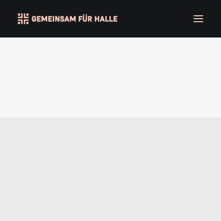
Über uns
Lichthaus Halle
Kingdom College
Stadtreformer
Verein
Kontakt