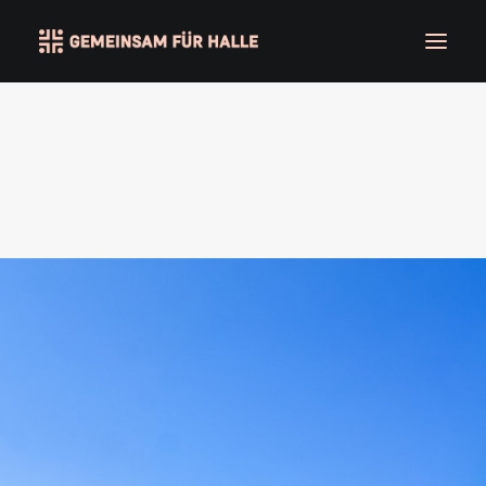
Über uns
Lichthaus Halle
Kingdom College
Stadtreformer
Verein
Kontakt